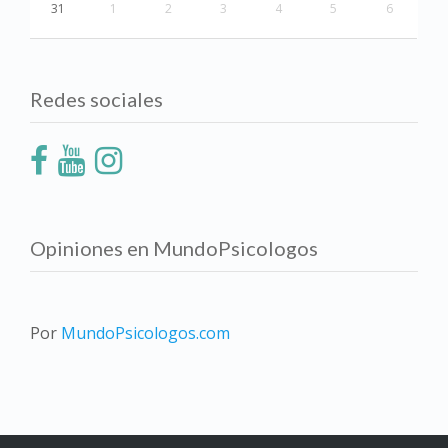
31
1
2
3
4
5
6
Redes sociales
Opiniones en MundoPsicologos
Por
MundoPsicologos.com