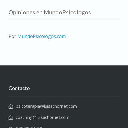
Opiniones en MundoPsicologos
Por
MundoPsicologos.com
Contacto
psicoterapia@luisachornet.com
coaching@luisachornet.com